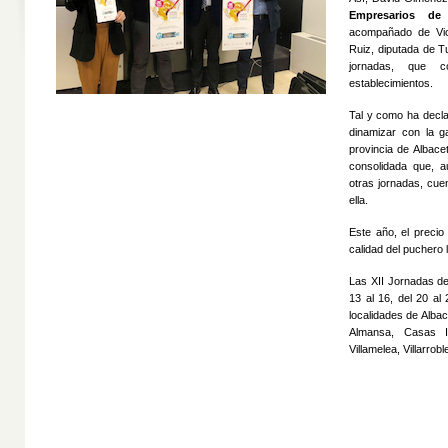
Empresarios de
acompañado de Vic
Ruiz, diputada de T
jornadas, que c
establecimientos.
Tal y como ha decl
dinamizar con la g
provincia de Albace
consolidada que, au
otras jornadas, cue
ella.
Este año, el preci
calidad del puchero 
Las XII Jornadas de
13 al 16, del 20 al
localidades de Albac
Almansa, Casas I
Villamelea, Villarrob