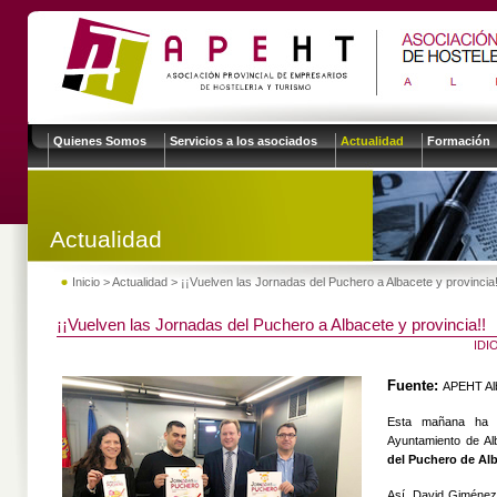
Quienes Somos
Servicios a los asociados
Actualidad
Formación
Actualidad
Inicio
>
Actualidad
> ¡¡Vuelven las Jornadas del Puchero a Albacete y provincia!
¡¡Vuelven las Jornadas del Puchero a Albacete y provincia!!
ID
Fuente:
APEHT Al
Esta mañana ha t
Ayuntamiento de Al
del Puchero de Alb
Así, David Giménez